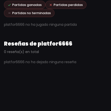
Partidas ganadas
Partidas perdidas
Partidas no terminadas
platfor6666 no ha jugado ninguna partida
Reseñas de platfor6666
0 reseña(s) en total
platfor6666 no ha dejado ninguna reseña