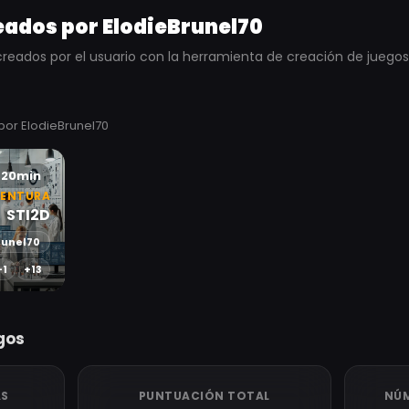
ados por ElodieBrunel70
creados por el usuario con la herramienta de creación de juego
por ElodieBrunel70
20min
ENTURA
STI2D
runel70
-1
+13
egos
AS
PUNTUACIÓN TOTAL
NÚM