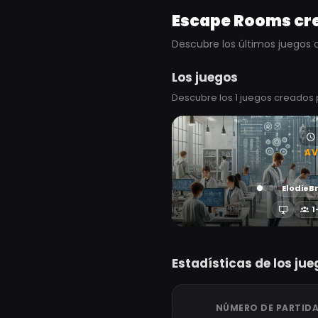
Escape Rooms cre
Descubre los últimos juegos 
Los juegos
Descubre los 1 juegos creados 
AV
ElodieB
1
Estadísticas de los ju
NÚMERO DE PARTID