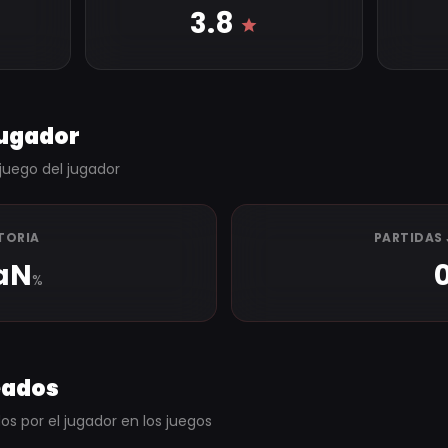
3.8
jugador
juego del jugador
TORIA
PARTIDAS
aN
%
eados
s por el jugador en los juegos